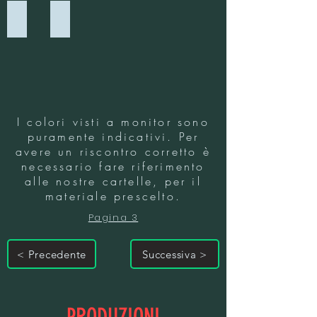
6547 - AZZURRO BABY
6548 - VIOLETTA
I colori visti a monitor sono
puramente indicativi. Per
avere un riscontro corretto è
necessario fare riferimento
alle nostre cartelle, per il
materiale prescelto.
Pagina 3
< Precedente
Successiva >
PRODUZIONI