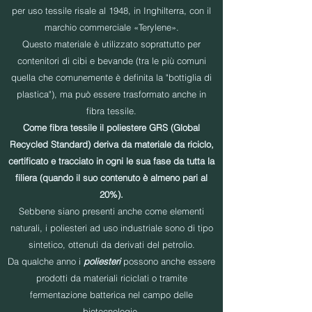
per uso tessile risale al 1948, in Inghilterra, con il
marchio commerciale «Terylene».
Questo materiale è utilizzato soprattutto per
contenitori di cibi e bevande (tra le più comuni
quella che comunemente è definita la "bottiglia di
plastica"), ma può essere trasformato anche in
fibra tessile.
Come fibra tessile il poliestere GRS (Global
Recycled Standard) deriva da materiale da riciclo,
certificato e tracciato in ogni le sua fase da tutta la
filiera (quando il suo contenuto è almeno pari al
20%).
Sebbene siano presenti anche come elementi
naturali, i poliesteri ad uso industriale sono di tipo
sintetico, ottenuti da derivati del petrolio.
Da qualche anno i
poliesteri
possono anche essere
prodotti da materiali riciclati o tramite
fermentazione batterica nel campo delle
biotecnologie.