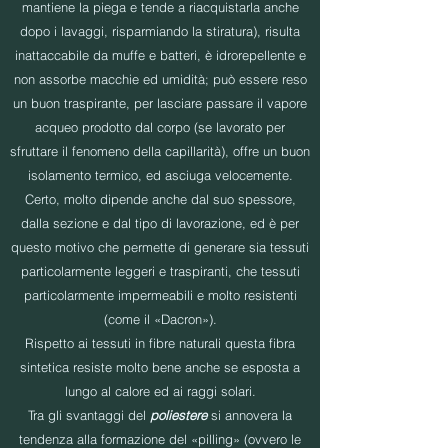
mantiene la piega e tende a riacquistarla anche
dopo i lavaggi, risparmiando la stiratura), risulta
inattaccabile da muffe e batteri, è idrorepellente e
non assorbe macchie ed umidità; può essere reso
un buon traspirante, per lasciare passare il vapore
acqueo prodotto dal corpo (se lavorato per
sfruttare il fenomeno della capillarità), offre un buon
isolamento termico, ed asciuga velocemente.
Certo, molto dipende anche dal suo spessore,
dalla sezione e dal tipo di lavorazione, ed è per
questo motivo che permette di generare sia tessuti
particolarmente leggeri e traspiranti, che tessuti
particolarmente impermeabili e molto resistenti
(come il «Dacron»).
Rispetto ai tessuti in fibre naturali questa fibra
sintetica resiste molto bene anche se esposta a
lungo al calore ed ai raggi solari.
Tra gli svantaggi del
poliestere
si annovera la
tendenza alla formazione del «pilling» (ovvero le