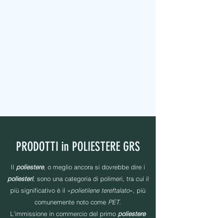
MAPEL TEXTILE s.r.l.
NASTRI IN TESSUTO - PERSONALIZZATI - IMBOTTITI -
ETICHETTE - ELASTICI - FILATI CUCIRINI
PRODOTTI in POLIESTERE GRS
Il
poliestere
, o meglio ancora si dovrebbe dire i
poliesteri
, sono una categoria di polimeri, tra cui il
più significativo è il «
polietilene tereftalato
», più
comunemente noto come
PET
.
L'immissione in commercio del primo
poliestere