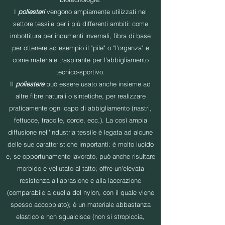
I
poliesteri
vengono ampiamente utilizzati nel
settore tessile per i più differenti ambiti: come
imbottitura per indumenti invernali, fibra di base
per ottenere ad esempio il "pile" o "l'organza" e
come materiale traspirante per l'abbigliamento
tecnico-sportivo.
Il
poliestere
può essere usato anche insieme ad
altre fibre naturali o sintetiche, per realizzare
praticamente ogni capo di abbigliamento (nastri,
fettucce, tracolle, corde, ecc.). La così ampia
diffusione nell'industria tessile è legata ad alcune
delle sue caratteristiche importanti: è molto lucido
e, se opportunamente lavorato, può anche risultare
morbido e vellutato al tatto; offre un'elevata
resistenza all'abrasione e alla lacerazione
(comparabile a quella del nylon, con il quale viene
spesso accoppiato); è un materiale abbastanza
elastico e non sgualcisce (non si stropiccia,