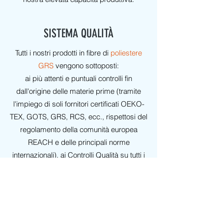
SISTEMA QUALITÀ
Tutti i nostri prodotti in fibre di
poliestere
GRS
vengono sottoposti:
ai più attenti e puntuali controlli fin
dall'origine delle materie prime (tramite
l'impiego di soli fornitori certificati OEKO-
TEX, GOTS, GRS, RCS, ecc., rispettosi del
regolamento della comunità europea
REACH e delle principali norme
internazionali), ai Controlli Qualità su tutti i
processi interni ed esterni (secondo le
normative più stringenti: UNI-ISO, ecc.),
all'esame di Laboratori convenzionati
grandemente riconosciuti.