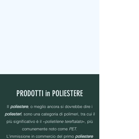
MAPEL TEXTILE s.r.l.
NASTRI IN TESSUTO - PERSONALIZZATI - IMBOTTITI -
ETICHETTE - ELASTICI - FILATI CUCIRINI
PRODOTTI in POLIESTERE
Il
poliestere
, o meglio ancora si dovrebbe dire i
poliesteri
, sono una categoria di polimeri, tra cui il
più significativo è il «
polietilene tereftalato
», più
comunemente noto come
PET
.
L'immissione in commercio del primo
poliestere