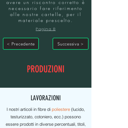
avere un riscontro corretto è
necessario fare riferimento
alle nostre cartelle, per il
materiale prescelto.
Pagina 8
< Precedente
Successiva >
PRODUZIONI
LAVORAZIONI
I nostri articoli in fibre di
poliestere
(lucido,
testurizzato, cotoniero, ecc.) possono
essere prodotti in diverse percentuali, titoli,