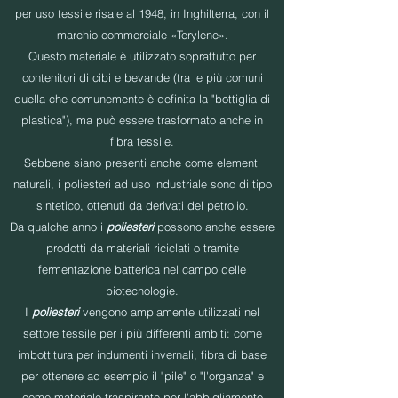
per uso tessile risale al 1948, in Inghilterra, con il
marchio commerciale «Terylene».
Questo materiale è utilizzato soprattutto per
contenitori di cibi e bevande (tra le più comuni
quella che comunemente è definita la "bottiglia di
plastica"), ma può essere trasformato anche in
fibra tessile.
Sebbene siano presenti anche come elementi
naturali, i poliesteri ad uso industriale sono di tipo
sintetico, ottenuti da derivati del petrolio.
Da qualche anno i
poliesteri
possono anche essere
prodotti da materiali riciclati o tramite
fermentazione batterica nel campo delle
biotecnologie.
I
poliesteri
vengono ampiamente utilizzati nel
settore tessile per i più differenti ambiti: come
imbottitura per indumenti invernali, fibra di base
per ottenere ad esempio il "pile" o "l'organza" e
come materiale traspirante per l'abbigliamento