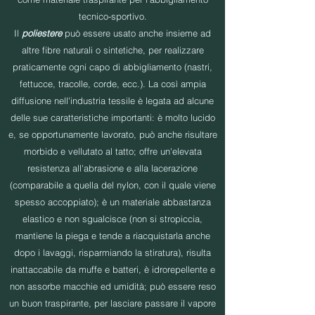
tecnico-sportivo.
Il
poliestere
può essere usato anche insieme ad
altre fibre naturali o sintetiche, per realizzare
praticamente ogni capo di abbigliamento (nastri,
fettucce, tracolle, corde, ecc.). La così ampia
diffusione nell'industria tessile è legata ad alcune
delle sue caratteristiche importanti: è molto lucido
e, se opportunamente lavorato, può anche risultare
morbido e vellutato al tatto; offre un'elevata
resistenza all'abrasione e alla lacerazione
(comparabile a quella del nylon, con il quale viene
spesso accoppiato); è un materiale abbastanza
elastico e non sgualcisce (non si stropiccia,
mantiene la piega e tende a riacquistarla anche
dopo i lavaggi, risparmiando la stiratura), risulta
inattaccabile da muffe e batteri, è idrorepellente e
non assorbe macchie ed umidità; può essere reso
un buon traspirante, per lasciare passare il vapore