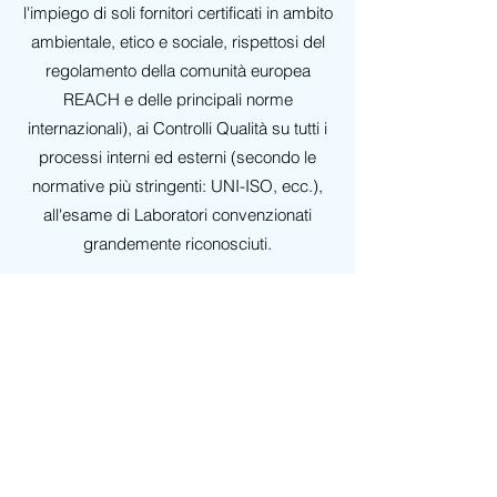
l'impiego di soli fornitori certificati in ambito
ambientale, etico e sociale, rispettosi del
regolamento della comunità europea
REACH e delle principali norme
internazionali), ai Controlli Qualità su tutti i
processi interni ed esterni (secondo le
normative più stringenti: UNI-ISO, ecc.),
all'esame di Laboratori convenzionati
grandemente riconosciuti.
DOCUMENTAZIONE
Su tutti i nostri prodotti in
poliestere
è
possibile concordare preventivamente il
rilascio di:
FIBRE ALTERNATIVE:
Schede Tecniche di Prodotto, Schede di
Sicurezza dei materiali impiegati,