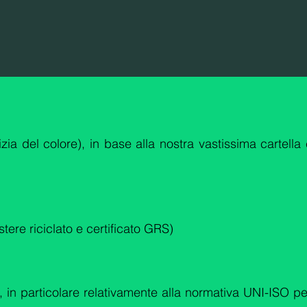
zia del colore), in base alla nostra vastissima cartella 
stere riciclato e certificato GRS)
), in particolare relativamente alla normativa UNI-ISO per