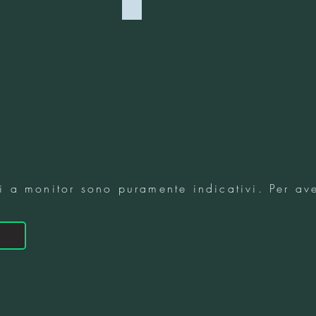
ED
2118 - OXBLOOD
sti a monitor sono puramente indicativi. Per ave