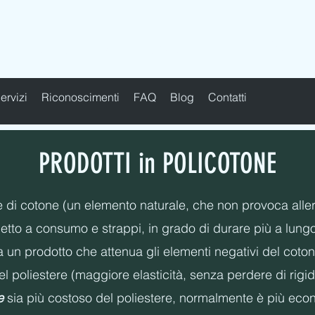
TRI IN TESSUTO - PERSONALIZZATI - IMBOTTITI -
ervizi
Riconoscimenti
FAQ
Blog
Contatti
PRODOTTI in POLICOTONE
di cotone (un elemento naturale, che non provoca allergie
to a consumo e strappi, in grado di durare più a lungo e
 un prodotto che attenua gli elementi negativi del coton
del poliestere (maggiore elasticità, senza perdere di rigi
ne
sia più costoso del poliestere, normalmente è più eco