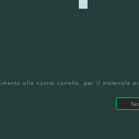
VISONE
2121 - BLU AVIO
imento alle nostre cartelle, per il materiale p
Suc