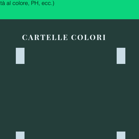
ità al colore, PH, ecc.)
CARTELLE COLORI
2114 - V.MENTA SCURO
2115 -