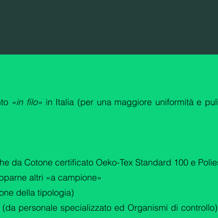
nto
«in filo»
in Italia (per una maggiore uniformità e puli
(anche da Cotone certificato Oeko-Tex Standard 100 e Polie
lupparne altri «a campione»
ione della tipologia)
rne (da personale specializzato ed Organismi di controllo