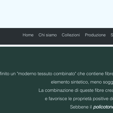
MAPEL TEXTILE s.r.l.
NAS
Home
Chi siamo
Collezioni
Produzione
S
finito un "moderno tessuto combinato" che contiene fibre 
elemento sintetico, meno sogget
La combinazione di queste fibre crea
e favorisce le proprietà positive 
Sebbene il
policoto