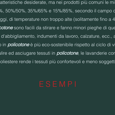
ratteristiche desiderate, ma nei prodotti più comuni le m
, 50%/50%, 35%/65% e 15%/85%, secondo il campo d
vaggi, di temperature non troppo alte (solitamente fino a
icotone
sono facili da stirare e fanno minori pieghe di que
d'abbigliamento, indumenti da lavoro, calzature, ecc., 
o in
policotone
è più eco-sostenibile rispetto al ciclo di v
lire ed asciugare tessuti in
policotone
, le lavanderie c
iestere rende i tessuti più confortevoli e meno soggetti
E S E M P I