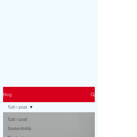
MAPEL TEXTILE s.r.l.
NASTRI IN TESSUTO - PERSONALIZZATI - IMBOTTITI -
ETICHETTE - ELASTICI - FILATI CUCIRINI
Blog
Tutti i post
Tutti i post
Sostenibilità